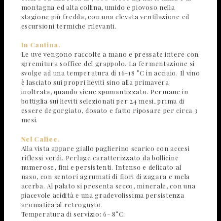
montagna ed alta collina, umido e piovoso nella
stagione più fredda, con una elevata ventilazione ed
escursioni termiche rilevanti.
In Cantina.
Le uve vengono raccolte a mano e pressate intere con
spremitura soffice del grappolo. La fermentazione si
svolge ad una temperatura di 16-18 °C in acciaio. Il vino
è lasciato sui propri lieviti sino alla primavera
inoltrata, quando viene spumantizzato. Permane in
bottiglia sui lieviti selezionati per 24 mesi, prima di
essere degorgiato, dosato e fatto riposare per circa 3
mesi.
Nel Calice.
Alla vista appare giallo paglierino scarico con accesi
riflessi verdi. Perlage caratterizzato da bollicine
numerose, fini e persistenti. Intenso e delicato al
naso, con sentori agrumati di fiori di zagara e mela
acerba. Al palato si presenta secco, minerale, con una
piacevole acidità e una gradevolissima persistenza
aromatica al retrogusto.
Temperatura di servizio: 6- 8°C.