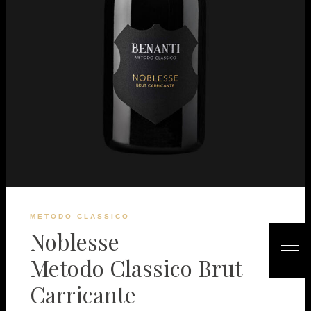
METODO CLASSICO
Noblesse
Metodo Classico Brut
Carricante