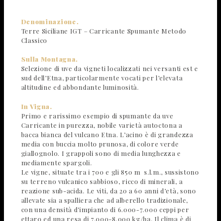
Denominazione.
Terre Siciliane IGT – Carricante Spumante Metodo
Classico
Sulla Montagna.
Selezione di uve da vigneti localizzati nei versanti est e
sud dell’Etna, particolarmente vocati per l’elevata
altitudine ed abbondante luminosità.
In Vigna.
Primo e rarissimo esempio di spumante da uve
Carricante in purezza, nobile varietà autoctona a
bacca bianca del vulcano Etna. L’acino è di grandezza
media con buccia molto prunosa, di colore verde
giallognolo. I grappoli sono di media lunghezza e
mediamente spargoli.
Le vigne, situate tra i 700 e gli 850 m s.l.m., sussistono
su terreno vulcanico sabbioso, ricco di minerali, a
reazione sub-acida. Le viti, da 20 a 60 anni d’età, sono
allevate sia a spalliera che ad alberello tradizionale,
con una densità d’impianto di 6.000-7.000 ceppi per
ettaro ed una resa di 7.000-8.000 kg/ha. Il clima è di