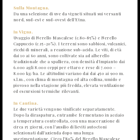
Sulla Montagna.
Da una selezione di uve da vigneti situati sui versanti
nord, sud-est e sud-ovest dell’Etna.
In Vigna.
Uvaggio di Nerello Mascalese (c.80-85%) e Nerello
Cappuccio (c.15-20%). I terreni sono sabbiosi, vulcanici,
ricchi di minerali, a reazione sub-acida. Le viti, di età
dai 10 ai 60 anni, sono coltivate sia ad alberello
tradizionale che a spalliera, con densità d’impianto dai
6.000 agli 8.000 ceppi per ettaro e rese di 7.000 –
8.000 kg/ha. Le altitudini variano dai dai 450 ai 900 m.
s.l.m., con clima di montagna ed alta collina, umido e
piovoso nella stagione più fredda, elevata ventilazione
ed escursioni termiche rilevanti.
In Cantina.
Le due varietà vengono vinificate separatamente.
Dopo la diraspatura, entrambe fermentano in acciaio
a temperatura controllata, con una macerazione di
circa 15 giorni, con l’ausilio di lieviti autoctoni
selezionati dall’azienda dopo una lunga
sperimentazione. Circa l’80% del Nerello Mascalese