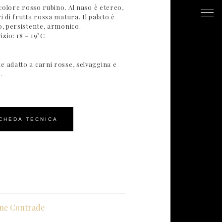
i colore rosso rubino. Al naso è etereo,
i di frutta rossa matura. Il palato è
o, persistente, armonico.
zio: 18 – 19°C
e adatto a carni rosse, selvaggina e
.
CHEDA TECNICA
one Contrade