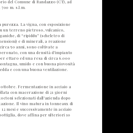
torio del Comune di Randazzo (CT), ad
i 700 m. s.l.m.
n purezza. La vigna, con esposizione
u un terreno pietroso, vulcanico,
ganiche, di “ripiddu” (scheletro di
mensioni) e di minerali, a reazione
i circa 50 anni, sono coltivate a
speronato, con una densità d’impianto
 per ettaro ed una resa di circa 6.000
 montagna, umido e con buona piovosità
redda e con una buona ventilazione.
 ottobre. Fermentazione in acciaio a
lata con macerazione di 21 giorni
utoctoni selezionati dall’azienda dopo
azione. Il vino matura in tonneaux di
 12 mesi e successivamente in acciaio
ottiglia, dove affina per ulteriori 10