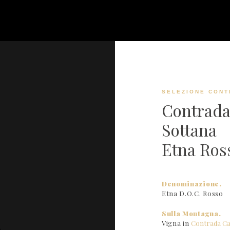
SELEZIONE CONT
Contrada
Sottana
Etna Ros
Denominazione.
Etna D.O.C. Rosso
Sulla Montagna.
Vigna in
Contrada Ca