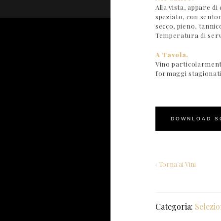
Alla vista, appare d
speziato, con sentor
secco, pieno, tannic
Temperatura di servi
A Tavola.
Vino particolarment
formaggi stagionati
DOWNLOAD S
‹ Torna ai Vini
Categoria:
Selezi