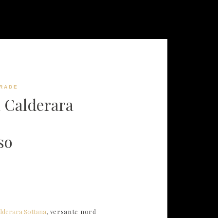
RADE
 Calderara
so
lderara Sottana
, versante nord