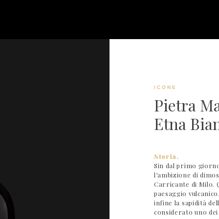
ICONE
Pietra M
Etna Bia
Storia.
Sin dal primo giorn
l’ambizione di dimo
Carricante di Milo. 
paesaggio vulcanico, 
infine la sapidità d
considerato uno dei b