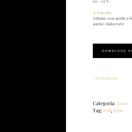
10 – 12°C.
A Tavola.
Ottimo con piatti a b
anche elaborate.
DOWNLOAD S
‹ Torna ai Vini
Categoria:
Icone
Tag:
red
,
wine