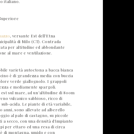
o italiano.
Superiore
nazzo
, versante Est dell’Etna
nicipalità di Milo (CT). Contrada
ata per altitudine ed abbondante
one al mare e ventilazione.
bile varietà autoctona a bacca bianca
acino è di grandezza media con buccia
lore verde giallognolo. I grappoli
ezza e mediamente spargoli.
 est sul mare, ad un’altitudine di 800m
reno vulcanico sabbioso, ricco di
sub-acida. Le piante di età variabile,
90 anni, sono allevate ad alberello
oggio al palo di castagno, su piccole
i a secco, con una densità d’impianto
pi per ettaro ed una resa di circa
a è di montagna, umido e con