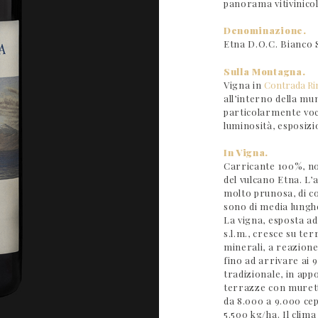
panorama vitivinicol
Denominazione.
Etna D.O.C. Bianco 
Sulla Montagna.
Vigna in
Contrada Ri
all’interno della mu
particolarmente voc
luminosità, esposizi
In Vigna.
Carricante 100%, no
del vulcano Etna. L’
molto prunosa, di co
sono di media lungh
La vigna, esposta ad
s.l.m., cresce su ter
minerali, a reazione 
fino ad arrivare ai 
tradizionale, in app
terrazze con murett
da 8.000 a 9.000 cep
5.500 kg/ha. Il clim