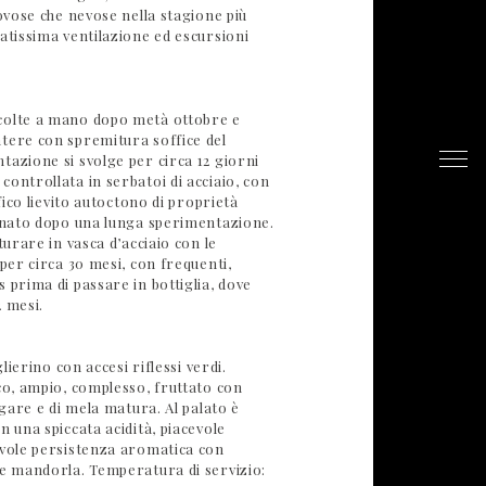
iovose che nevose nella stagione più
atissima ventilazione ed escursioni
colte a mano dopo metà ottobre e
tere con spremitura soffice del
azione si svolge per circa 12 giorni
ontrollata in serbatoi di acciaio, con
ifico lievito autoctono di proprietà
ionato dopo una lunga sperimentazione.
turare in vasca d’acciaio con le
 per circa 30 mesi, con frequenti,
 prima di passare in bottiglia, dove
2 mesi.
glierino con accesi riflessi verdi.
co, ampio, complesso, fruttato con
agare e di mela matura. Al palato è
n una spiccata acidità, piacevole
evole persistenza aromatica con
 e mandorla. Temperatura di servizio: