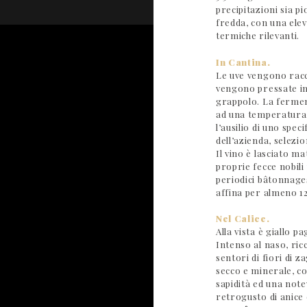
precipitazioni sia p
fredda, con una elev
termiche rilevanti.
In Cantina.
Le uve vengono rac
vengono pressate in
grappolo. La ferment
ad una temperatura c
l’ausilio di uno spec
dell’azienda, selez
Il vino è lasciato ma
proprie fecce nobili
periodici bâtonnages
affina per almeno 1
Nel Calice.
Alla vista è giallo pa
Intenso al naso, ric
sentori di fiori di z
secco e minerale, co
sapidità ed una not
retrogusto di anice