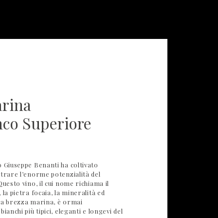
arina
nco Superiore
o Giuseppe Benanti ha coltivato
strare l’enorme potenzialità del
Questo vino, il cui nome richiama il
la pietra focaia, la mineralità ed
ella brezza marina, è ormai
ianchi più tipici, eleganti e longevi del